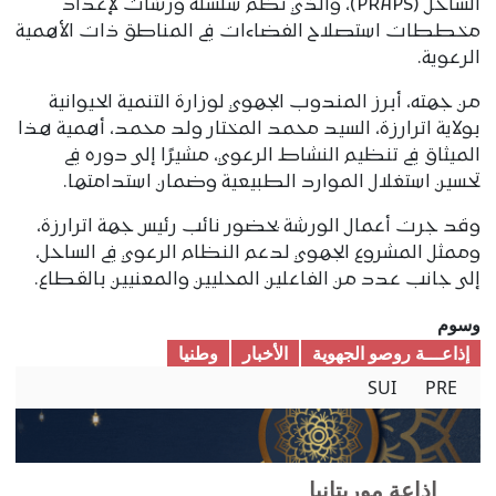
الساحل (PRAPS)، والذي نظم سلسلة ورشات لإعداد
مخططات استصلاح الفضاءات في المناطق ذات الأهمية
الرعوية.
من جهته، أبرز المندوب الجهوي لوزارة التنمية الحيوانية
بولاية اترارزة، السيد محمد المختار ولد محمد، أهمية هذا
الميثاق في تنظيم النشاط الرعوي، مشيرًا إلى دوره في
تحسين استغلال الموارد الطبيعية وضمان استدامتها.
وقد جرت أعمال الورشة بحضور نائب رئيس جهة اترارزة،
وممثل المشروع الجهوي لدعم النظام الرعوي في الساحل،
إلى جانب عدد من الفاعلين المحليين والمعنيين بالقطاع.
وسوم
إذاعـــة روصو الجهوية
الأخبار
وطنیا
SUI
PRE
إذاعة موريتانيا