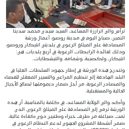
ترأس والي اترارزة المساعد، السيد سيدي محمد سدينا
النمين، صباح اليوم في مدينة روصو، أعمال ورشة
المصادقة على الميثاق الرعوي في بلديتي انتيكان وروصو،
وذلك لفائدة الرابطات الرعوية في أربع بلديات هي:
انتيكان، ولكصيبة، وشمامه، والتيشطايات.
وتندرج هذه الورشة في إطار جهود السلطات العليا في
البلد الهادفة إلى تنظيم المراعي والتسيير المعقلن للفضاء
والمصادر الرعوية، من أجل ضمان ديمومتها لصالح الأجيال
الحالية والمستقبلية.
وأكد والي الولاية المساعد، في كلمة بالمناسبة، أن هذه
الورشة ترمي إلى المصادقة على الميثاق الرعوي، الذي
تمت صياغته من طرف خبراء وطنيين ذوي كفاءة عالية،
ضمن أنشطة المشروع الجهوي لدعم النظام الرعوي في