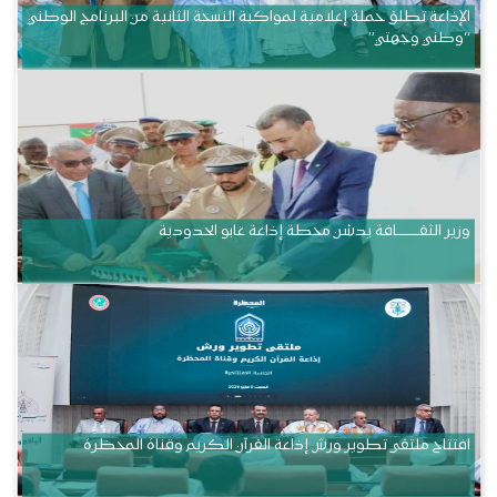
الإذاعة تطلق حملة إعلامية لمواكبة النسخة الثانية من البرنامج الوطني
“وطني وجهتي”
وزير الثقــــــــــافة يدشن محطة إذاعة غابو الحدودية
افتتاح ملتقى تطوير ورش إذاعة القرآن الكريم وقناة المحظرة