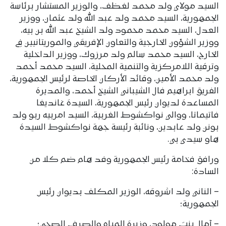
السيد مولاي ولد محمد لغظف، والوزير المستشار برئاسة
الجمهورية، السيد محمد ولد عبد الله ولد عثمان، ووزير
العدل، السيد محمد محمود ولد الشيخ عبد الله بن بيه،
ووزير الشؤون الخارجية والتعاون الإفريقي والموريتانيين في
الخارج، السيد محمد سالم ولد مرزوك، ووزير الداخلية
وترقية اللامركزية والتنمية المحلية، السيد محمد أحمد
ولد محمد الأمين، وقائد الأركان الخاصة لرئيس الجمهورية،
الفريق ابراهيم فال الشيباني الشيخ أحمد، والمديرة
المساعدة لديوان رئيس الجمهورية، السيدة غانديغا
فاتيماتا، ووالي نواكشوط الغربية، السيد امربيه ربو ولد
بونن ولد عابدين، ونائبة رئيسة جهة نواكشوط السيدة
هاو سيدي بي.
ورافق فخامة رئيس الجمهورية وفد هام ضم كلا من
السادة:
– الناني ولد اشروقه، الوزير المكلف بديوان رئيس
الجمهورية؛
– آمال بنت مولود، وزيرة المياه والصرف الصحي؛