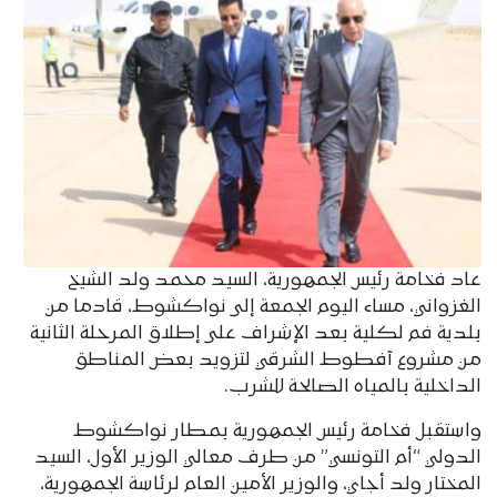
عاد فخامة رئيس الجمهورية، السيد محمد ولد الشيخ
الغزواني، مساء اليوم الجمعة إلى نواكشوط، قادما من
بلدية فم لكلية بعد الإشراف على إطلاق المرحلة الثانية
من مشروع آفطوط الشرقي لتزويد بعض المناطق
الداخلية بالمياه الصالحة للشرب.
واستقبل فخامة رئيس الجمهورية بمطار نواكشوط
الدولي “أم التونسي” من طرف معالي الوزير الأول، السيد
المختار ولد أجاي، والوزير الأمين العام لرئاسة الجمهورية،