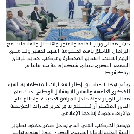
دشن معالي وزير الثقافة والفنون والاتصال والعلاقات مع
البرلمان، الناطق باسم الحكومة، السيد الحسين ولد مدو،
اليوم السبت، استديو المحظرة ومركب جديد للإنتاج
السمعي البصري بمباني شبكة إذاعة موريتانيا في
نواكشوط.
ويأتي هذا التدشين
في إطار الفعاليات المنظمة بمناسبة
الذكرى الخامسة والستين للاستقلال الوطني
، حيث قام
معالي الوزير بجولة داخل المرافق الجديدة، واطلع على
الدور المنتظر أن تضطلع به في تعزيز قدرات المؤسسة
والارتقاء بجودة إنتاجها الإعلامي.
ويضم المركب الفني، الذي يدخل ضمن جهود تطوير
البنية التحتية للإنتاج السمعي البصري، عدة استديوهات