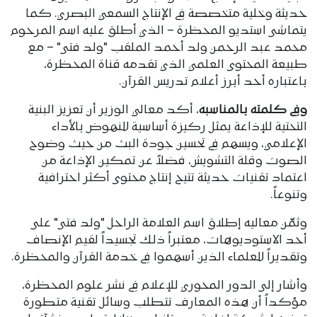
حديثة وخلية متخصصة في الإنتاج السمعي البصري. كما
يتماشى استديو المحظرة – الذي أطلق عليه اسم المرحوم
محمد عبد الرحمن ولد أحمد الملقب "ولد فتى" – مع
طبيعة المحتوى العلمي الذي تقدمه قناة المحظرة،
باعتباره أحد أبرز أعلام تدريس القرآن.
وفي كلمته بالمناسبة
، أكد معالي الوزير أن تعزيز البنية
التحتية للإذاعة يمثل ركيزة أساسية للنهوض بالأداء
الإعلامي، ويسهم في تحسين جودة البث من حيث وضوح
الصوت وقلة التشويش، فضلاً عن تمكين الإذاعة من
اعتماد تقنيات حديثة تتيح إنتاج محتوى أكثر احترافية
وتنوعاً.
وثمّن معاليه إطلاق اسم العلامة الراحل "ولد فتى" على
أحد الاستوديوهات، معتبراً ذلك تجسيداً لقيم الإنصاف
وتقديراً للعلماء الذين أسهموا في خدمة القرآن والمحظرة.
وأشار إلى الدور المحوري للإعلام في نشر علوم المحظرة،
مؤكداً أن هذه المعارف تتطلب وسائل تقنية متطورة