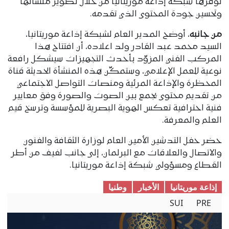
توفرها شبكة إذاعة موريتانيا من خلال تطوير منشآتها
وتحسين جودة المحتوى الذي تقدمه.
من جانبه
، أوضح المدير العام لشبكة إذاعة موريتانيا،
السيد محمد عبد القادر ولد اعلاده، أن افتتاح هذا
المركب الفني المزوّد بأحدث التجهيزات سيشكل رافعة
نوعية للعمل الإعلامي، وستمكّن هذه المنشأة الحديثة قناة
المحظرة والإذاعة المرئية ومنصات التواصل الاجتماعي
من تقديم محتوى يجمع بين الصوت والصورة وفق معايير
فنية احترافية تعكس الهوية البصرية للمؤسسة وترسخ قيم
العلم والمعرفة.
حضر حفل التدشين الأمين العام لوزارة الثقافة والفنون
والاتصال والعلاقات مع البرلمان، إلى جانب لفيف من أطر
القطاع ومسؤولي شبكة إذاعة موريتانيا.
إذاعة موريتانيا
الأخبار
وطنیا
SUI
PRE