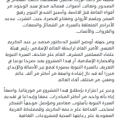
عميقا من ذلك الإرث الأصيل، فحفظت كتب الشمائل في
الصدور، وتعالت أصوات قصائد مديح سيد الوجود من
أفواه العامة قبل الخاصة، وأصبح المديح النبوي رفيق
السمر، وبلسم الأرواح، ومفتاح الحضرة، حيث انتشرت عديد
الأغراض المتعلقة بالسيرة، من الشمائل والصفات
والغزوات والأنساب.
ومن جهته، أوضح الشيخ الدكتور محمد بن عبد الكريم
العيسى، الأمين العام لرابطة العالم الإسلامي، رئيس هيئة
علماء المسلمين المشرف العام على متاحف السيرة النبوية
والحضارة الإسلامية، أن هذا المشروع يعد صرحا نوعيا في
التعريف بالسيرة النبوية بصورة تجمع بين الأصالة والإبداع،
مبرزا أنه قد نال إشادة واسعة من أكثر من ألف عالم
ومفتٍ من مختلف أنحاء العالم.
وعبر عن اعتزازه بإطلاق هذا المشروع من موريتانيا، واصفاً
إياه بأنه واحد من أكثر المبادرات عمقا وإبداعا في تقديم
السيرة النبوية بأسلوب معاصر ومؤصل، موجهاً الشكر
لصاحب الفخامة على دعمه الكريم، وللمملكة العربية
السعودية على رعايتها السخية للمشروعات الثقافية