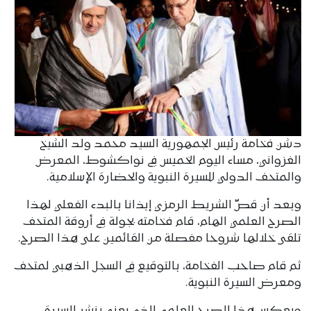
دشن فخامة رئيس الجمهورية السيد محمد ولد الشيخ
الغزواني، مساء اليوم الخميس في نواكشوط، المعرض
والمتحف الدولي للسيرة النبوية والحضارة الإسلامية.
وبعد أن قصّ الشريط الرمزي إيذانا بالبدء الفعلي لهذا
الصرح العلمي الهام، قام فخامته بجولة في أروقة المتحف
تلقى خلالها شروحا مفصلة من القائمين على هذا الصرح.
ثم قام صاحب الفخامة، بالتوقيع في السجل الذهبي لمتحف
ومعرض السيرة النبوية.