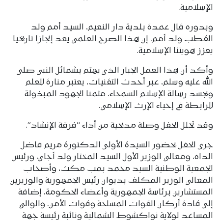
الإسلامية.
وبدوره قال عمدة بلدية دار النعيم، السيد أمم ولد
القطب ولد أمم، إن هذا الصرح العلمي يعد إنجازا تاريخيا
يعزز هويتنا الإسلامية.
وأكد أن هذا العمل الجبار الذي يهتم بشمائل النبي صلى
الله عليه وسلم، عبر أحدث التقنيات، يعتبر منارة للعلم
ويجسد رسالة الإسلام السمحاء، مثمنا الجهود المبذولة
للرابطة في إحياء الإرث الإسلامي.
وقد تخلل الحفل وصلة مديحية من أداء “فرقة الإنشاد”.
جرى الحفل بحضور السيدة الأولى الدكتورة مريم فاضل
الداه، ومعالي الوزير الأول السيد المختار ولد أجاي، ورئيس
الجمعية الوطنية السيد محمد بمب مكت، وأصحاب
المعالي الوزير المكلف بديوان رئيس الجمهورية والوزيرين
المستشارين برئاسة الجمهورية وأعضاء الحكومة، إضافة
إلى قادة أركان القوات المسلحة وقوات الأمن، والوالي
المساعد لولاية نواكشوط الشمالية ونائبة رئيسة جهة