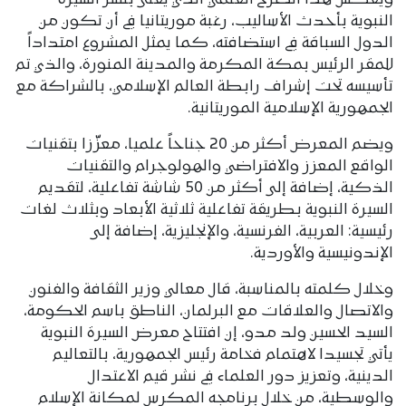
ويعكس هذا الصرح العلمي الذي يعنى بنشر السيرة
النبوية بأحدث الأساليب، رغبة موريتانيا في أن تكون من
الدول السباقة في استضافته، كما يمثل المشروع امتداداً
للمقر الرئيس بمكة المكرمة والمدينة المنورة، والذي تم
تأسيسه تحت إشراف رابطة العالم الإسلامي، بالشراكة مع
الجمهورية الإسلامية الموريتانية.
ويضم المعرض أكثر من 20 جناحاً علميا، معزّزا بتقنيات
الواقع المعزز والافتراضي والهولوجرام والتقنيات
الذكية، إضافة إلى أكثر من 50 شاشة تفاعلية، لتقديم
السيرة النبوية بطريقة تفاعلية ثلاثية الأبعاد وبثلاث لغات
رئيسية: العربية، الفرنسية، والإنجليزية، إضافة إلى
الإندونيسية والأوردية.
وخلال كلمته بالمناسبة، قال معالي وزير الثقافة والفنون
والاتصال والعلاقات مع البرلمان، الناطق باسم الحكومة،
السيد الحسين ولد مدو، إن افتتاح معرض السيرة النبوية
يأتي تجسيدا لاهتمام فخامة رئيس الجمهورية، بالتعاليم
الدينية، وتعزيز دور العلماء في نشر قيم الاعتدال
والوسطية، من خلال برنامجه المكرس لمكانة الإسلام