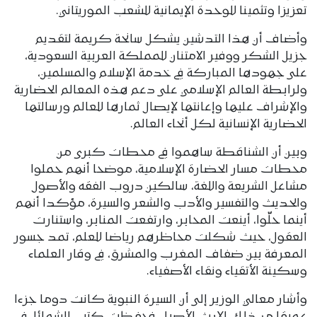
تعزيزا وتثمينا للوحدة الإيمانية للشعب الموريتاني.
وأضاف أن هذا التدشين يشكل سانحة كريمة لتقديم
جزيل الشكر ووفير الامتنان للمملكة العربية السعودية،
على جهودها المباركة في خدمة الإسلام والمسلمين،
ولرابطة العالم الإسلامي على دعم هذه المعالم الحضارية
والإشراف عليها وإعانتها لإيصال ثمارها للعالم ورسالتها
الحضارية الإنسانية لكل أنحاء العالم.
وبين أن الشناقطة ساهموا في محطات كبرى من
محطات مسار الحضارة الإسلامية، موضحا أنهم حملوا
مشاعل الشريعة واللغة، سالكين دروب الفقه والأصول
والحديث والتفسير والأدب والشعر والسيرة، مؤكدا أنهم
أينما حلّوا، أينعت المحابر، وارتفعت المنابر، واستنارت
العقول، حيث شكلت محاظرهم رياضا للعلم، تمد جسور
المعرفة بين ضفاف المغرب والمشرق، في وقار العلماء
وسكينة الأتقياء ونقاء الأصفياء.
وأشار معالي الوزير إلى أن السيرة النبوية كانت دوما جزءا