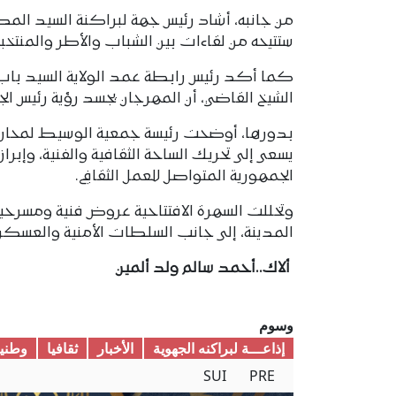
من جانبه، أشاد رئيس جهة لبراكنة السيد الم
ستتيحه من لقاءات بين الشباب والأطر والمنتخب
كما أكد رئيس رابطة عمد الولاية السيد باب
الشيخ القاضي، أن المهرجان يجسد رؤية رئيس الج
بدورها، أوضحت رئيسة جمعية الوسيط لمحاربة
يسعى إلى تحريك الساحة الثقافية والفنية، وإبرا
الجمهورية المتواصل للعمل الثقافي.
وتخللت السهرة الافتتاحية عروض فنية ومسرحي
المدينة، إلى جانب السلطات الأمنية والعسكرية 
ألاك..أحمد سالم ولد ألمين
وسوم
إذاعـــة لبراكنه الجهوية
الأخبار
ثقافیا
وطنیا
SUI
PRE