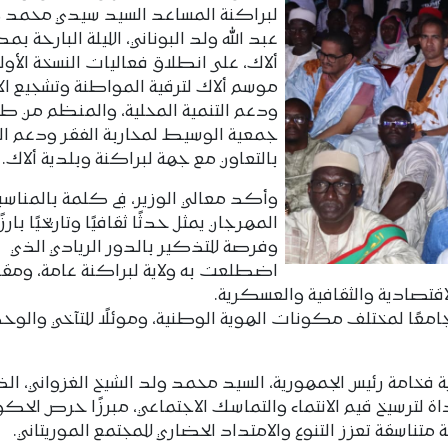
لبراكنة المساعد السيد سيدي محمد 
عبد الله ولد البوناني، الليلة البارحة بمد
ألاك، على انطلاق فعاليات النسخة الأول
موسم ألاك لترقية المواطنة وتشجيع الإ
ودعم التنمية المحلية، والمنظم من 
جمعية الوسيط لمحاربة الفقر ودعم الت
بالتعاون مع جهة لبراكنة وبلدية ألاك.
وأكد معالي الوزير، في كلمة بالمناسبة
المهرجان يمثل حدثًا ثقافيًا وتاريخيًا بارزًا
وفرصة للتذكير بالدور الريادي الذي
اضطلعت به ولاية لبراكنة عامة، ومق
قتصادية والثقافية والعسكرية.
معًا لمختلف مكونات الهوية الوطنية، وموئلًا للتآخي والوحد
ة فخامة رئيس الجمهورية، السيد محمد ولد الشيخ الغزواني، الذ
أداة لترسيخ قيم الانتماء والتماسك الاجتماعي، مبرزًا حرص الحك
تناسقة تعزز التنوع والامتداد الحضاري للمجتمع الموريتاني.