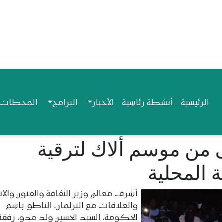
Navigation princip
الرئيسية
أنشطة رئاسية
الأخبار
البرامج
المحطات ا
ى من موسم ألاك لترقية
ة المحلية
أشرف معالي وزير الثقافة والفنون والا
والعلاقات مع البرلمان، الناطق باسم
الحكومة، السيد الحسين ولد مدو، رفقة