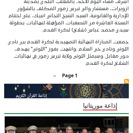
أشرف مساء اليوم الأحد، بالمعلب البلدي بمدينة
ازويرات، مستشار والي تيرس زمور المكلف بالشؤون
الإدارية والقانونية، السيد الشيخ التجاني انييك، على اختتام
النسخة العاشرة من التصفيات المؤهلة لنهائيات بطولة
سيدي محمد عباس (شلانج) لكرة القدم.
جمعت المباراة النهائية التمهيدية لكرة القدم بين نادي
اللوتي ونادي حي السلام. وانتهت بفوز "اللوتي" بهدف
دون مقابل. وسيمثل اللوتي ولاية تيرس زمور في نهائيات
الشلانج لكرة القدم.
Pagination
الصفحة التالية
››
Page 1
إذاعة موريتانيا