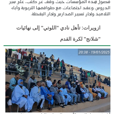
فصول هذه المؤسسات حيث وقف عن كثب، على سير
الدروس، وعقد اجتماعات مع طواقمها التربوية وآباء
التلاميذ ولجان تسيير المدارس ولجان اليقظة.
ازويرات: تأهل نادي "اللوتي" إلى نهائيات
"شلانج" لكرة القدم
19/01/2025 - 20:38