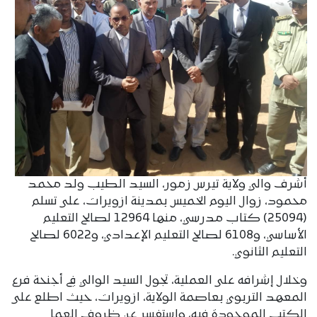
أشرف والي ولاية تيرس زمور، السيد الطيب ولد محمد
محمود، زوال اليوم الخميس بمدينة ازويرات، على تسلم
(25094) كتاب مدرسي، منها 12964 لصالح التعليم
الأساسي، و6108 لصالح التعليم الإعدادي، و6022 لصالح
التعليم الثانوي.
وخلال إشرافه على العملية، تجول السيد الوالي في أجنحة فرع
المعهد التربوي بعاصمة الولاية، ازويرات، حيث اطلع على
الكتب الموجودة فيه، واستفسر عن ظروف العمل