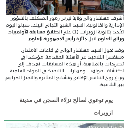
أشرف مستشار والي ولاية تيرس زمور المكلف بالشؤون
الإدارية والقانونية، السيد الشيخ التجاني انييك، صباح اليوم
الأحد بثانوية ازويرات (1) على
انطلاق مسابقة الأولمبياد
ورالي العلوم لنيل جائزة رئيس الجمهورية للعلوم
.
وقد تجول السيد مستشار الوالي في قاعات الامتحان،
مستفسرا التلاميذ عن الأسئلة المقدمة، مؤكدا في
تصريحات بالمناسبة، أن هذه المسابقات تهدف إلى
اكتشاف مواهب ومهارات التلاميذ في المواد العلمية
وزرع روح التنافس الإيجابي وتشجيع المثابرة والتميز الدراسي
بين التلاميذ.
يوم توعوي لصالح نزلاء السجن في مدينة
ازويرات
25/01/2025 - 16:37