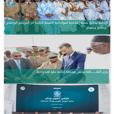
الإذاعة تطلق حملة إعلامية لمواكبة النسخة الثانية من البرنامج الوطني
“وطني وجهتي”
وزير الثقــــــــــافة يدشن محطة إذاعة غابو الحدودية