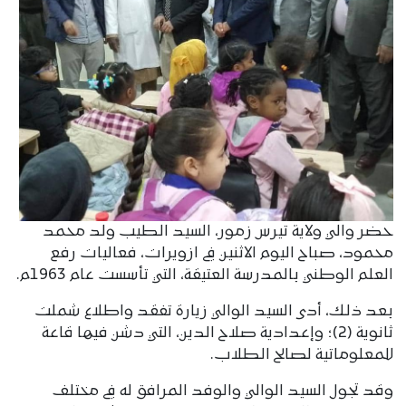
حضر والي ولاية تيرس زمور، السيد الطيب ولد محمد
محمود، صباح اليوم الاثنين في ازويرات، فعاليات رفع
العلم الوطني بالمدرسة العتيقة، التي تأسست عام 1963م.
بعد ذلك، أدى السيد الوالي زيارة تفقد واطلاع شملت
ثانوية (2)؛ وإعدادية صلاح الدين، التي دشن فيها قاعة
للمعلوماتية لصالح الطلاب.
وقد تجول السيد الوالي والوفد المرافق له في مختلف