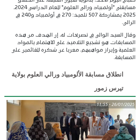
صباح اليوم الأحد، بثانوية لعيون العتيقة، على انطلاق
مسابقتي "أولمبياد ورالي العلوم" للعام الدراسي 2024ـ
2025 بمشاركة 507 تلميذ: 270 في أولمبياد و240 في
الرالي.
وقال السيد الوالي في تصريحات له، إن الهدف من هذه
المسابقات هو تشجيع التلاميذ على الاهتمام بالمواد
العلمية وإبراز مواھبهم، معربا عن شكره للقائمين على
المسابقة.
انطلاق مسابقة الألومبياد ورالي العلوم بولاية
تيرس زمور
26/01/2025 - 11:55