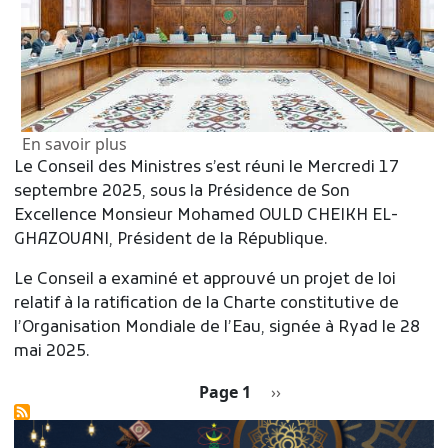
sur Au Conseil des Ministres : Création d
En savoir plus
Le Conseil des Ministres s’est réuni le Mercredi 17
septembre 2025, sous la Présidence de Son
Excellence Monsieur Mohamed OULD CHEIKH EL-
GHAZOUANI, Président de la République.
Le Conseil a examiné et approuvé un projet de loi
relatif à la ratification de la Charte constitutive de
l’Organisation Mondiale de l’Eau, signée à Ryad le 28
mai 2025.
Pagination
Page suivante
Page 1
››